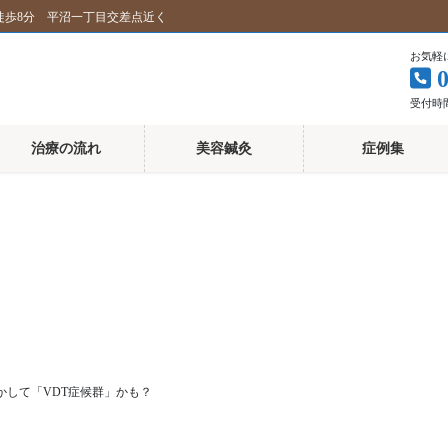
徒歩8分 平沼一丁目交差点近く
お気軽
受付時間 
治療の流れ
美容鍼灸
症例集
かして「VDT症候群」かも？