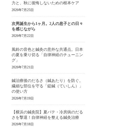
力と、秋に後悔しないための根本ケア
2026年7月25日
次男誕生から1ヶ月。2人の息子との日々
を感じながら
2026年7月22日
風鈴の音色と鍼灸の意外な共通点。日本
の夏を乗り切る「自律神経のチューニン
グ」
2026年7月21日
鍼治療後のだるさ（鍼あたり）を防ぐ。
繊細な部位を守る「鍉鍼（ていしん）」
の使い方
2026年7月19日
【横浜の鍼灸院】夏バテ・冷房病のだる
さを撃退！自律神経を整える鍼灸治療
2026年7月18日