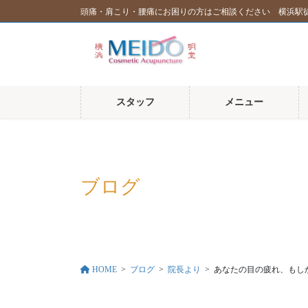
コ
ナ
頭痛・肩こり・腰痛にお困りの方はご相談ください 横浜駅
ン
ビ
テ
ゲ
ン
ー
ツ
シ
に
ョ
スタッフ
メニュー
移
ン
動
に
移
動
ブログ
HOME
ブログ
院長より
あなたの目の疲れ、もし