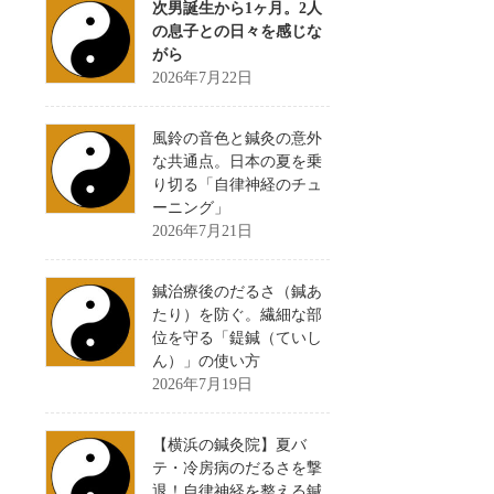
次男誕生から1ヶ月。2人
の息子との日々を感じな
がら
2026年7月22日
風鈴の音色と鍼灸の意外
な共通点。日本の夏を乗
り切る「自律神経のチュ
ーニング」
2026年7月21日
鍼治療後のだるさ（鍼あ
たり）を防ぐ。繊細な部
位を守る「鍉鍼（ていし
ん）」の使い方
2026年7月19日
【横浜の鍼灸院】夏バ
テ・冷房病のだるさを撃
退！自律神経を整える鍼