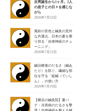
次男誕生から1ヶ月。2人
の息子との日々を感じな
がら
2026年7月22日
風鈴の音色と鍼灸の意外
な共通点。日本の夏を乗
り切る「自律神経のチュ
ーニング」
2026年7月21日
鍼治療後のだるさ（鍼あ
たり）を防ぐ。繊細な部
位を守る「鍉鍼（ていし
ん）」の使い方
2026年7月19日
【横浜の鍼灸院】夏バ
テ・冷房病のだるさを撃
退！自律神経を整える鍼