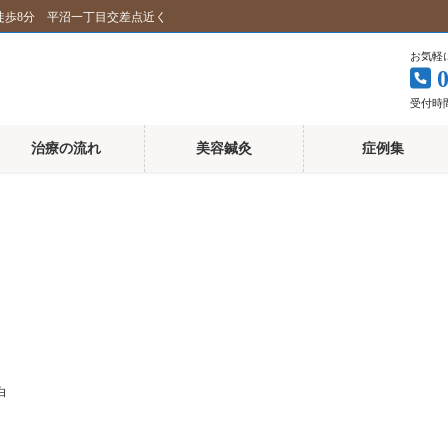
徒歩8分 平沼一丁目交差点近く
お気軽
受付時間 
治療の流れ
美容鍼灸
症例集
白