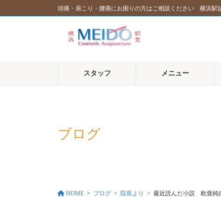
コ
ナ
頭痛・肩こり・腰痛にお困りの方はご相談ください 横浜駅
ン
ビ
テ
ゲ
ン
ー
ツ
シ
に
ョ
スタッフ
メニュー
移
ン
動
に
移
動
ブログ
HOME
ブログ
院長より
最近読んだ小説 欧亜純