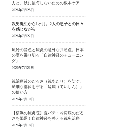
力と、秋に後悔しないための根本ケア
2026年7月25日
次男誕生から1ヶ月。2人の息子との日々
を感じながら
2026年7月22日
風鈴の音色と鍼灸の意外な共通点。日本
の夏を乗り切る「自律神経のチューニン
グ」
2026年7月21日
鍼治療後のだるさ（鍼あたり）を防ぐ。
繊細な部位を守る「鍉鍼（ていしん）」
の使い方
2026年7月19日
【横浜の鍼灸院】夏バテ・冷房病のだる
さを撃退！自律神経を整える鍼灸治療
2026年7月18日