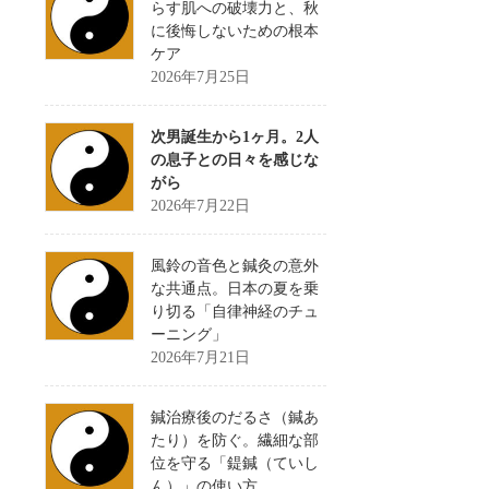
らす肌への破壊力と、秋
に後悔しないための根本
ケア
2026年7月25日
次男誕生から1ヶ月。2人
の息子との日々を感じな
がら
2026年7月22日
風鈴の音色と鍼灸の意外
な共通点。日本の夏を乗
り切る「自律神経のチュ
ーニング」
2026年7月21日
鍼治療後のだるさ（鍼あ
たり）を防ぐ。繊細な部
位を守る「鍉鍼（ていし
ん）」の使い方