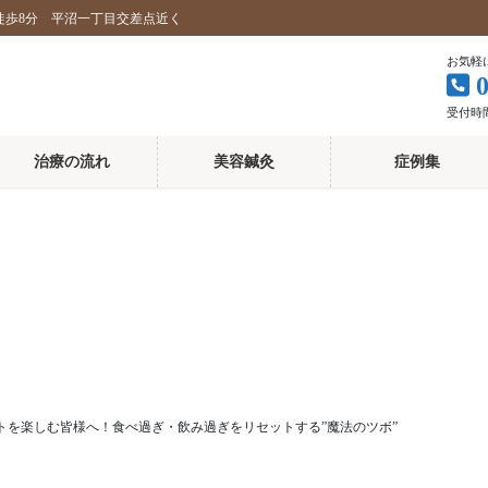
徒歩8分 平沼一丁目交差点近く
お気軽
受付時間 
治療の流れ
美容鍼灸
症例集
トを楽しむ皆様へ！食べ過ぎ・飲み過ぎをリセットする”魔法のツボ”