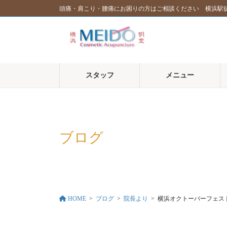
コ
ナ
頭痛・肩こり・腰痛にお困りの方はご相談ください 横浜駅
ン
ビ
テ
ゲ
ン
ー
ツ
シ
に
ョ
スタッフ
メニュー
移
ン
動
に
移
動
ブログ
HOME
ブログ
院長より
横浜オクトーバーフェス