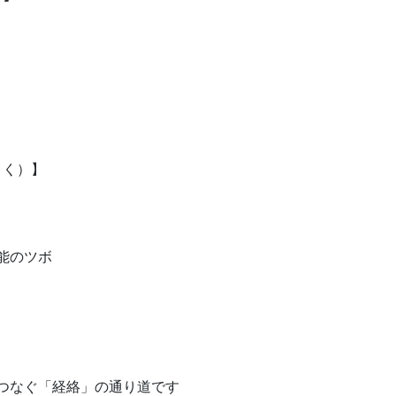
こく）】
能のツボ
つなぐ「経絡」の通り道です