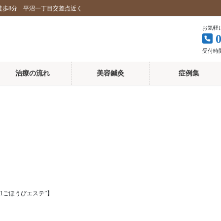
徒歩8分 平沼一丁目交差点近く
お気軽
受付時間 
治療の流れ
美容鍼灸
症例集
1ごほうびエステ”】