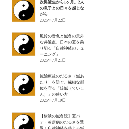
次男誕生から1ヶ月。2人
の息子との日々を感じな
がら
2026年7月22日
風鈴の音色と鍼灸の意外
な共通点。日本の夏を乗
り切る「自律神経のチュ
ーニング」
2026年7月21日
鍼治療後のだるさ（鍼あ
たり）を防ぐ。繊細な部
位を守る「鍉鍼（ていし
ん）」の使い方
2026年7月19日
【横浜の鍼灸院】夏バ
テ・冷房病のだるさを撃
退！自律神経を整える鍼