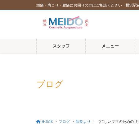
コ
ナ
頭痛・肩こり・腰痛にお困りの方はご相談ください 横浜駅
ン
ビ
テ
ゲ
ン
ー
ツ
シ
に
ョ
スタッフ
メニュー
移
ン
動
に
移
動
ブログ
HOME
ブログ
院長より
【忙しいママのための“月