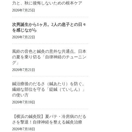
力と、秋に後悔しないための根本ケア
2026年7月25日
次男誕生から1ヶ月。2人の息子との日々
を感じながら
2026年7月22日
風鈴の音色と鍼灸の意外な共通点。日本
の夏を乗り切る「自律神経のチューニン
グ」
2026年7月21日
鍼治療後のだるさ（鍼あたり）を防ぐ。
繊細な部位を守る「鍉鍼（ていしん）」
の使い方
2026年7月19日
【横浜の鍼灸院】夏バテ・冷房病のだる
さを撃退！自律神経を整える鍼灸治療
2026年7月18日